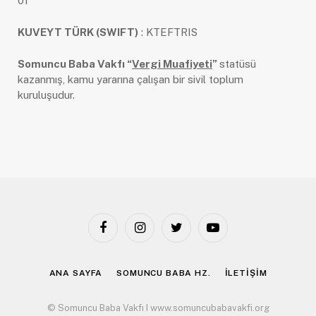
01
KUVEYT TÜRK (SWIFT)
: KTEFTRIS
Somuncu Baba Vakfı “
Vergi Muafiyeti
”
statüsü
kazanmış, kamu yararına çalışan bir sivil toplum
kuruluşudur.
Facebook
Instagram
Twitter
YouTube
ANA SAYFA
SOMUNCU BABA HZ.
İLETIŞIM
© Somuncu Baba Vakfı I www.somuncubabavakfi.org