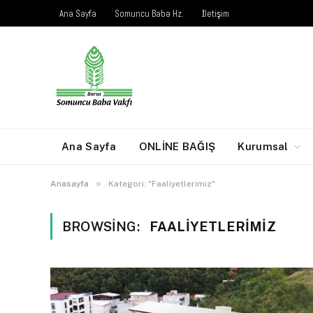
Ana Sayfa
Somuncu Baba Hz.
İletişim
Ana Sayfa
ONLİNE BAĞIŞ
Kurumsal
»
Anasayfa
Kategori: "Faaliyetlerimiz"
BROWSING:
FAALIYETLERIMIZ