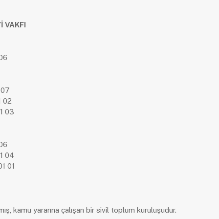
 VAKFI
06
 07
1 02
1 03
06
1 04
1 01
ış, kamu yararına çalışan bir sivil toplum kuruluşudur.